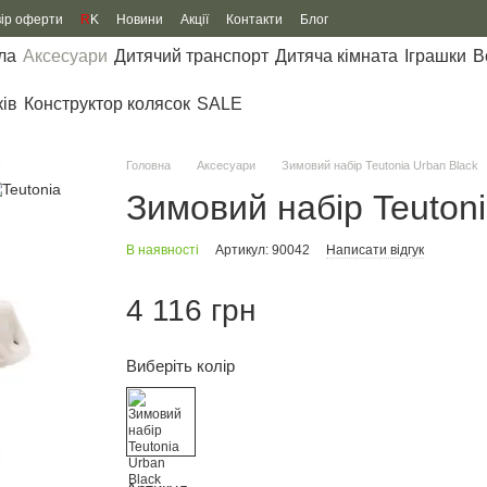
вір оферти
R
K
Новини
Акції
Контакти
Блог
ла
Аксесуари
Дитячий транспорт
Дитяча кімната
Іграшки
В
ків
Конструктор колясок
SALE
Головна
Аксесуари
Зимовий набір Teutonia Urban Black
Зимовий набір Teutoni
В наявності
Артикул: 90042
Написати відгук
4 116 грн
Виберіть колір