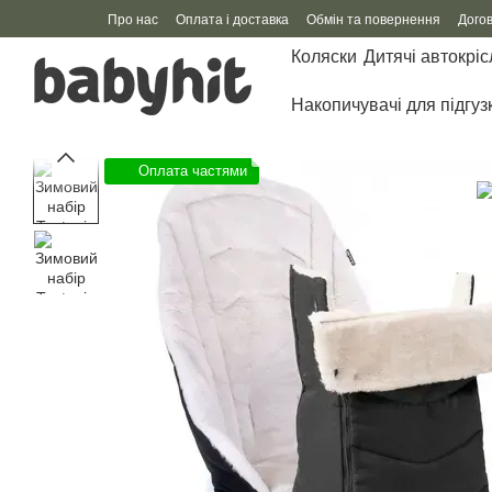
Перейти до основного контенту
Про нас
Оплата і доставка
Обмін та повернення
Дого
Коляски
Дитячі автокріс
Накопичувачі для підгуз
Оплата частями