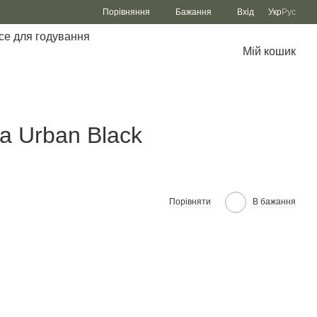
Порівняння
Бажання
Вхід
Укр
Рус
се для годування
Мій кошик
a Urban Black
Порівняти
В бажання