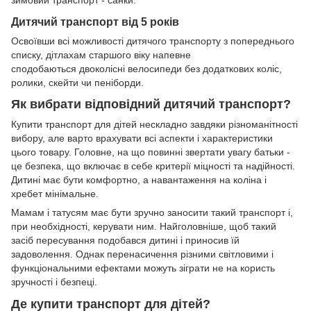
Дитячий транспорт від 5 років
Освоївши всі можливості дитячого транспорту з попереднього
списку, дітлахам старшого віку напевне
сподобаються двоколісні велосипеди без додаткових коліс,
ролики, скейти чи пеніборди.
Як вибрати відповідний дитячий транспорт?
Купити транспорт для дітей нескладно завдяки різноманітності
вибору, але варто врахувати всі аспекти і характеристики
цього товару. Головне, на що повинні звертати увагу батьки -
це безпека, що включає в себе критерії міцності та надійності.
Дитині має бути комфортно, а навантаження на коліна і
хребет мінімальне.
Мамам і татусям має бути зручно заносити такий транспорт і,
при необхідності, керувати ним. Найголовніше, щоб такий
засіб пересування подобався дитині і приносив їй
задоволення. Однак перенасичення різними світловими і
функціональними ефектами можуть зіграти не на користь
зручності і безпеці.
Де купити транспорт для дітей?