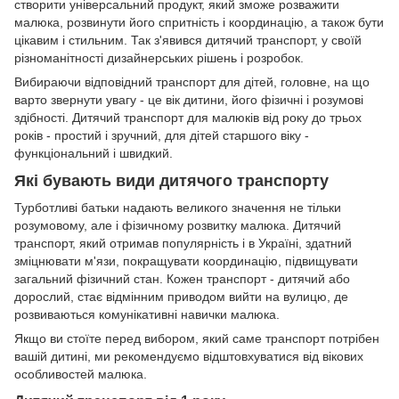
створити універсальний продукт, який зможе розважити
малюка, розвинути його спритність і координацію, а також бути
цікавим і стильним. Так з'явився дитячий транспорт, у своїй
різноманітності дизайнерських рішень і розробок.
Вибираючи відповідний транспорт для дітей, головне, на що
варто звернути увагу - це вік дитини, його фізичні і розумові
здібності. Дитячий транспорт для малюків від року до трьох
років - простий і зручний, для дітей старшого віку -
функціональний і швидкий.
Які бувають види дитячого транспорту
Турботливі батьки надають великого значення не тільки
розумовому, але і фізичному розвитку малюка. Дитячий
транспорт, який отримав популярність і в Україні, здатний
зміцнювати м'язи, покращувати координацію, підвищувати
загальний фізичний стан. Кожен транспорт - дитячий або
дорослий, стає відмінним приводом вийти на вулицю, де
розвиваються комунікативні навички малюка.
Якщо ви стоїте перед вибором, який саме транспорт потрібен
вашій дитині, ми рекомендуємо відштовхуватися від вікових
особливостей малюка.