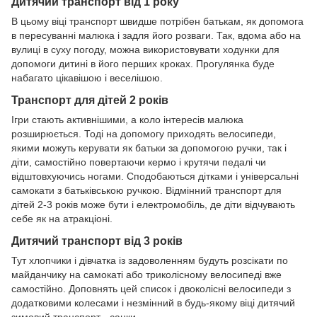
Дитячий транспорт від 1 року
В цьому віці транспорт швидше потрібен батькам, як допомога
в пересуванні малюка і задля його розваги. Так, вдома або на
вулиці в суху погоду, можна використовувати ходунки для
допомоги дитині в його перших кроках. Прогулянка буде
набагато цікавішою і веселішою.
Транспорт для дітей 2 років
Ігри стають активнішими, а коло інтересів малюка
розширюється. Тоді на допомогу приходять велосипеди,
якими можуть керувати як батьки за допомогою ручки, так і
діти, самостійно повертаючи кермо і крутячи педалі чи
відштовхуючись ногами. Сподобаються дітками і універсальні
самокати з батьківською ручкою. Відмінний транспорт для
дітей 2-3 років може бути і електромобіль, де діти відчувають
себе як на атракціоні.
Дитячий транспорт від 3 років
Тут хлопчики і дівчатка із задоволенням будуть розсікати по
майданчику на самокаті або триколісному велосипеді вже
самостійно. Доповнять цей список і двоколісні велосипеди з
додатковими колесами і незмінний в будь-якому віці дитячий
зимовий транспорт - санки.