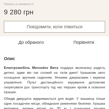
Немає в наявності
9 280 грн
Повідомити, коли з'явиться
До обраного
Порівняти
Опис
Електромобіль Mercedes Benz
подарує величезну радість
дитині, адже він так схожий на татів джип! Іграшкове авто
оснащене зручним сидінням, бічними дзеркалами і кермом
управління. Пульт дистанційного керування допоможе
скорегувати рух транспорту під час перших кроків в освоєнні
іграшки.
Обидві дверцята відкриваються для водія. У машинці тільки
одне посадочне місце, обладнане ременями безпеки. Іграшка
витримує дитини вагою до 30 кг і оснащена трьома