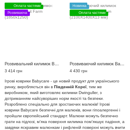
Оплата частями
Новинка
Розвиваюча
Оплата частями
Розвивальний килимок Babycare Fruit Farm (1850х1250)
Розвиваючий килимок Babycare Animal Farm (2100X1400X13 мм)
3 414 грн
4 430 грн
Ігрові коврики Babycare - це новий продукт для українського
ринку, виробляється він в
Південній Кореї
, тим же
виробником, який виготовляє килимки Dwinguller, з
дотриманням найсуворіших норм якості та безпеки.
Розроблено спеціально для зростаючих малюків! Ігрові
коврики Babycare безпечні для малюків, вони гіпоалергенні і
пройшли європейський стандарт. Малюки можуть безпечно
грати на підлозі, м'яка поверхня килимка пом'якшує падіння, а
завдяки яскравим малюнкам і рифленій поверхні можуть вчити