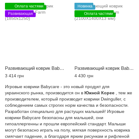
Оплата частями
Новинка
Развивающая
Оплата частями
Развивающий коврик Babycare Fruit Farm (1850х1250)
Развивающий коврик Babycare Animal Farm (2100X1400X13 мм)
3 414 грн
4 430 грн
Игровые коврики Babycare - это новый продукт для
украинского рынка, производится он в
Южной Корее
, тем же
производителем, который производит коврики Dwinguller, с
соблюдением самых строгих норм качества и безопасности.
Разработан специально для растущих малышей! Игровые
коврики Babycare безопасны для малышей, они
гипоаллергенны и прошли европейский стандарт. Малыши
могут безопасно играть на полу, мягкая поверхность коврика
смягчает падение, а благодаря ярким рисункам и рифленой