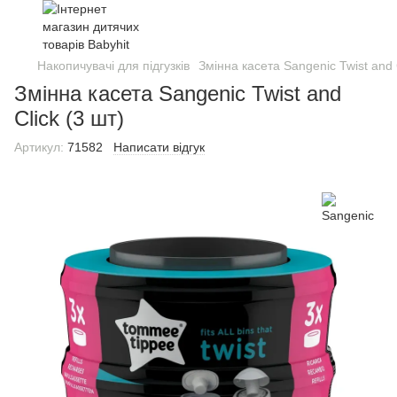
Накопичувачі для підгузків
Змінна касета Sangenic Twist and C
Змінна касета Sangenic Twist and
Click (3 шт)
Артикул:
71582
Написати відгук