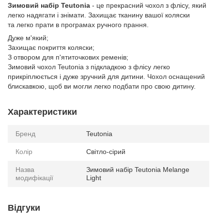
Зимовий набір Teutonia
- це прекрасний чохол з флісу, який
легко надягати і знімати. Захищає тканину вашої коляски
та легко прати в програмах ручного прання.
Дуже м'який;
Захищає покриття коляски;
З отвором для п'ятиточкових ременів;
Зимовий чохол Teutonia з підкладкою з флісу легко
прикріплюється і дуже зручний для дитини. Чохол оснащений
блискавкою, щоб ви могли легко подбати про свою дитину.
Характеристики
Бренд
Teutonia
Колір
Світло-сірий
Назва
Зимовий набір Teutonia Melange
модифікації
Light
Відгуки