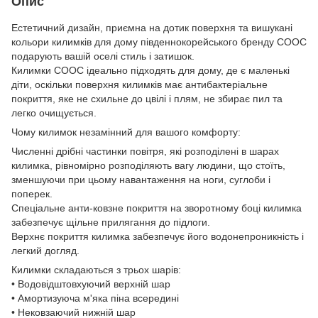
Опис
Естетичний дизайн, приємна на дотик поверхня та вишукані
кольори килимків для дому південнокорейського бренду COOC
подарують вашій оселі стиль і затишок.
Килимки COOC ідеально підходять для дому, де є маленькі
діти, оскільки поверхня килимків має антибактеріальне
покриття, яке не схильне до цвілі і плям, не збирає пил та
легко очищується.
Чому килимок незамінний для вашого комфорту:
Численні дрібні частинки повітря, які розподілені в шарах
килимка, рівномірно розподіляють вагу людини, що стоїть,
зменшуючи при цьому навантаження на ноги, суглоби і
поперек.
Спеціальне анти-ковзне покриття на зворотному боці килимка
забезпечує щільне прилягання до підлоги.
Верхнє покриття килимка забезпечує його водонепроникність і
легкий догляд.
Килимки складаються з трьох шарів:
• Водовідштовхуючий верхній шар
• Амортизуюча м'яка піна всередині
• Нековзаючий нижній шар