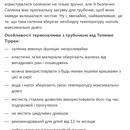
користуватися склянкою не тільки зручно, але й безпечно.
Склянка має оригінальну засувку для трубочки, щоб вона
завжди залишалася чистою. Ну і, звичайно, найважливіше, це
те, що така склянка зберігає необхідну температуру напоїв
максимально довго.
Особливості термосклянки з трубочкою від Tommee
Tippee:
склянка виконує функцію непроливайки
еластичні, м'які матеріали оберігають малюка від
випадкових ран і пошкоджень
можна використовувати з будь-якими іншими кришками з
цієї ж серії
вода і напої зберігають свою температуру максимально
довго
місткість стакана дозволяє використовувати його під час
подорожей і прогулянок
не містить шкідливих домішок
рекомендований для дітей від 12-ти місяців
добре миється в посудомийній машині