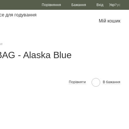
Порівняння
Бажання
Вхід
Укр
Рус
се для годування
Мій кошик
ue
G - Alaska Blue
Порівняти
В бажання