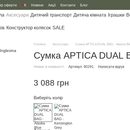
вір оферти
R
K
Новини
Акції
Контакти
Блог
ла
Аксесуари
Дитячий транспорт
Дитяча кімната
Іграшки
В
ків
Конструктор колясок
SALE
Головна
Аксесуари
Сумка APTICA DUAL BAG - Alaska Bl
Сумка APTICA DUAL BA
Немає в наявності
Артикул: 90291
Написати відгук
3 088 грн
Виберіть колір