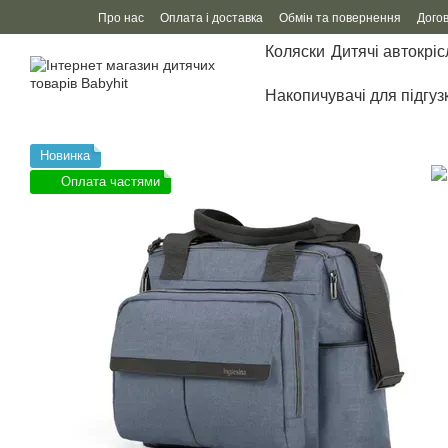
Перейти до основного контенту
Про нас
Оплата і доставка
Обмін та повернення
Дого
Коляски
Дитячі автокріс
Накопичувачі для підгуз
Новинка
Оплата частями