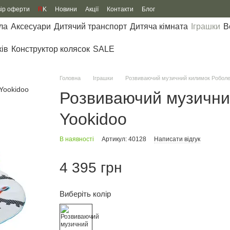
вір оферти
R
K
Новини
Акції
Контакти
Блог
ла
Аксесуари
Дитячий транспорт
Дитяча кімната
Іграшки
В
ків
Конструктор колясок
SALE
Головна
Іграшки
Розвиваючий музичний килимок Роболе
Розвиваючий музични
Yookidoo
В наявності
Артикул: 40128
Написати відгук
4 395 грн
Виберіть колір