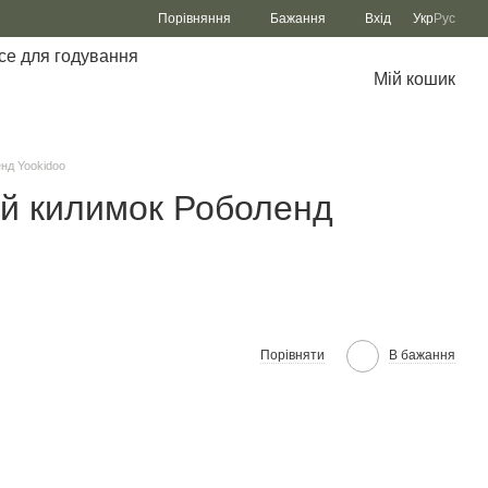
Порівняння
Бажання
Вхід
Укр
Рус
се для годування
Мій кошик
нд Yookidoo
й килимок Роболенд
Порівняти
В бажання