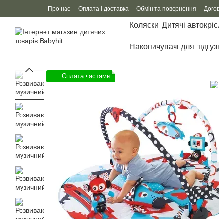
Перейти до основного контенту
Про нас
Оплата і доставка
Обмін та повернення
Дого
Коляски
Дитячі автокріс
Накопичувачі для підгуз
Оплата частями