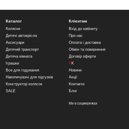
Каталог
Клієнтам
Коляски
Вхід до кабінету
Дитячі автокрісла
Про нас
Аксесуари
Оплата і доставка
Дитячий транспорт
Обмін та повернення
Дитяча кімната
Договір оферти
Іграшки
R
K
Все для годування
Новини
Накопичувачі для підгузків
Акції
Конструктор колясок
Контакти
SALE
Блог
Ми в соцмережах