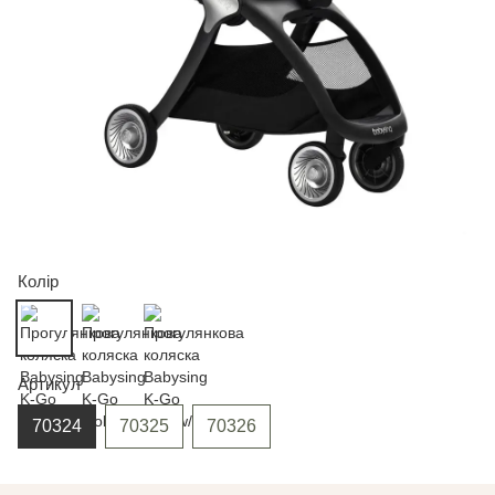
Колір
Артикул
70324
70325
70326