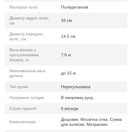
Матеріал коліс
Поліуретанові
Діаметр задніх коліс,
16 см
см
Діаметр передніх
14,5 см
коліс, см
Вага візочка з
прогулянковим
7,6 кг
блоком, кг
Максимальна вага
до 15 кг
дитини
Тип ручки
Нерегульована
Напрямок поїздки
В напрямку руху
Строк гарантії
6 місяців
Дощовик, Москітна сітка, Сумка
Комплектація
для коляски, Матрасики