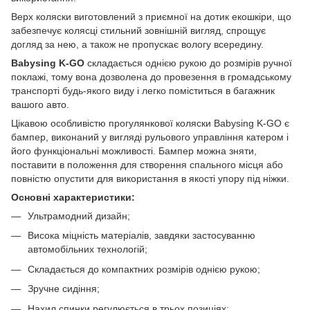
Верх коляски виготовлений з приємної на дотик екошкіри, що
забезпечує колясці стильний зовнішній вигляд, спрощує
догляд за нею, а також не пропускає вологу всередину.
Babysing K-GO
складається однією рукою до розмірів ручної
поклажі, тому вона дозволена до провезення в громадському
транспорті будь-якого виду і легко поміститься в багажник
вашого авто.
Цікавою особливістю прогулянкової коляски Babysing K-GO є
бампер, виконаний у вигляді рульового управління катером і
його функціональні можливості. Бампер можна зняти,
поставити в положення для створення спального місця або
повністю опустити для використання в якості упору під ніжки.
Основні характеристики:
Ультрамодний дизайн;
Висока міцність матеріалів, завдяки застосуванню
автомобільних технологій;
Складається до компактних розмірів однією рукою;
Зручне сидіння;
Нахил спинки регулюється в трьох позиціях;