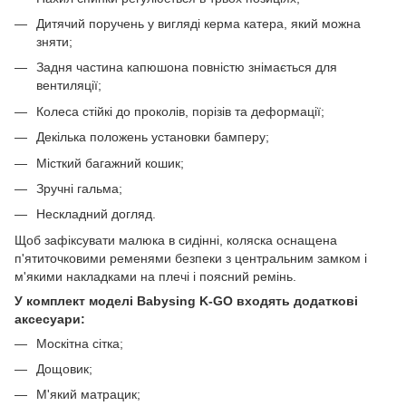
Дитячий поручень у вигляді керма катера, який можна
зняти;
Задня частина капюшона повністю знімається для
вентиляції;
Колеса стійкі до проколів, порізів та деформації;
Декілька положень установки бамперу;
Місткий багажний кошик;
Зручні гальма;
Нескладний догляд.
Щоб зафіксувати малюка в сидінні, коляска оснащена
п'ятиточковими ременями безпеки з центральним замком і
м'якими накладками на плечі і поясний ремінь.
У комплект моделі Babysing K-GO входять додаткові
аксесуари:
Москітна сітка;
Дощовик;
М'який матрацик;