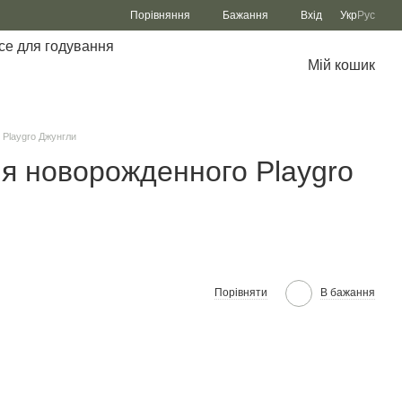
Порівняння
Бажання
Вхід
Укр
Рус
се для годування
Мій кошик
Playgro Джунгли
я новорожденного Playgro
Порівняти
В бажання