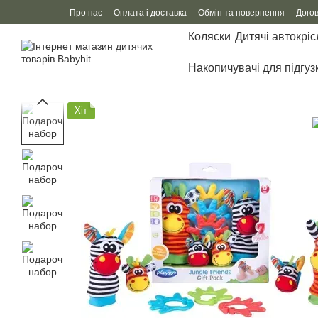
Перейти до основного контенту
Про нас
Оплата і доставка
Обмін та повернення
Дого
Коляски
Дитячі автокріс
Накопичувачі для підгуз
Хіт