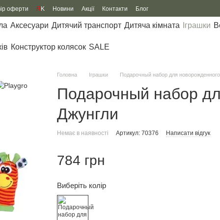
вір оферти
R
K
Новини
Акції
Контакти
Блог
ла
Аксесуари
Дитячий транспорт
Дитяча кімната
Іграшки
В
ків
Конструктор колясок
SALE
Головна
Іграшки
Подарочный набор для новорожденного 
Подарочный набор дл
Джунгли
Немає в наявності
Артикул: 70376
Написати відгук
784 грн
Виберіть колір