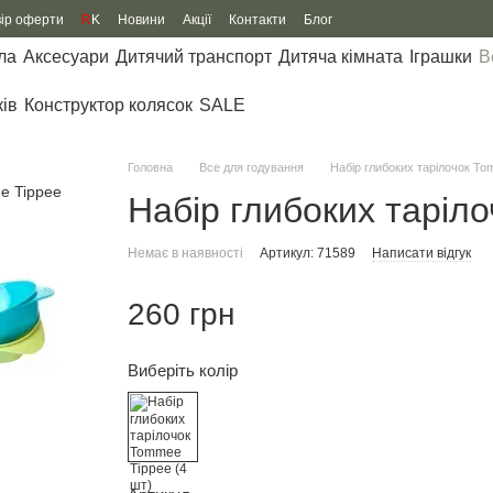
вір оферти
R
K
Новини
Акції
Контакти
Блог
ла
Аксесуари
Дитячий транспорт
Дитяча кімната
Іграшки
В
ків
Конструктор колясок
SALE
Головна
Все для годування
Набір глибоких тарілочок To
Набір глибоких таріл
Немає в наявності
Артикул: 71589
Написати відгук
260 грн
Виберіть колір