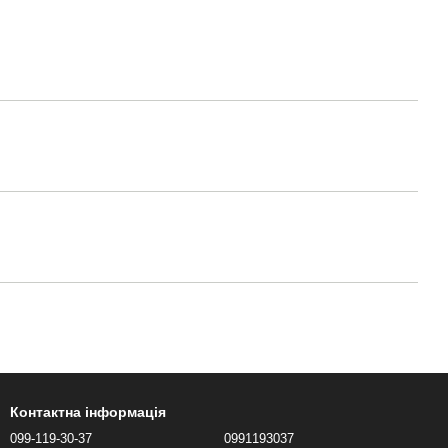
Контактна інформація
099-119-30-37
0991193037