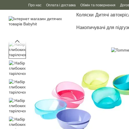
Перейти до основного контенту
Про нас
Оплата і доставка
Обмін та повернення
Дого
Коляски
Дитячі автокріс
Накопичувачі для підгуз