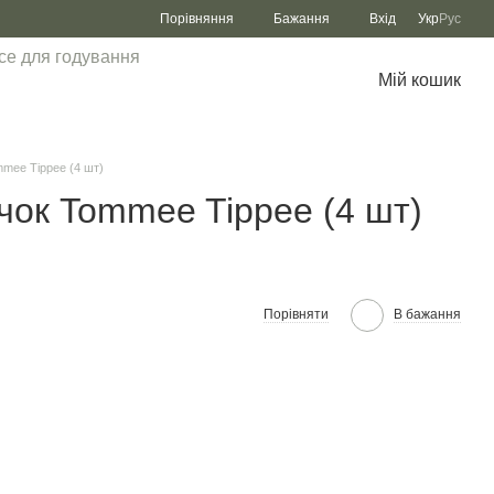
Порівняння
Бажання
Вхід
Укр
Рус
се для годування
Мій кошик
mmee Tippee (4 шт)
очок Tommee Tippee (4 шт)
Порівняти
В бажання