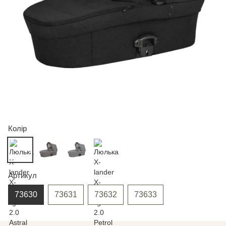
Колір
Артикул
73630
73631
73632
73633