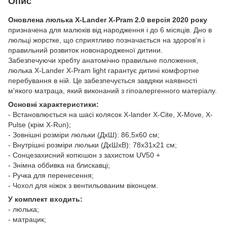
Опис
Оновлена ​​люлька X-Lander X-Pram 2.0 версія 2020 року
призначена для малюків від народження і до 6 місяців. Дно в
люльці жорстке, що сприятливо позначається на здоров'я і
правильний розвиток новонародженої дитини.
Забезпечуючи хребту анатомічно правильне положення,
люлька X-Lander X-Pram light гарантує дитині комфортне
перебування в ній. Це забезпечується завдяки наявності
м'якого матраца, який виконаний з гіпоалергенного матеріалу.
Основні характеристики:
- Встановлюється на шасі колясок X-lander X-Cite, X-Move, X-
Pulse (крім X-Run);
- Зовнішні розміри люльки (ДхШ): 86,5х60 см;
- Внутрішні розміри люльки (ДхШхВ): 78х31х21 см;
- Сонцезахисний копюшон з захистом UV50 +
- Знімна оббивка на блискавці;
- Ручка для перенесення;
- Чохол для ніжок з вентильованим віконцем.
У комплект входить:
- люлька;
- матрацик;