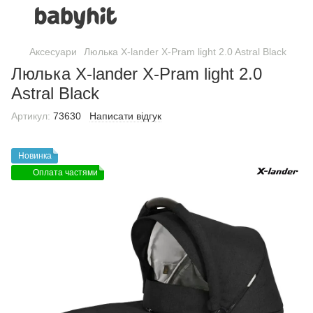
Аксесуари
Люлька X-lander X-Pram light 2.0 Astral Black
Люлька X-lander X-Pram light 2.0
Astral Black
Артикул:
73630
Написати відгук
Новинка
Оплата частями