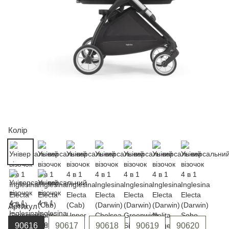
Колір
Артикул
90616
90617
90618
90619
90620