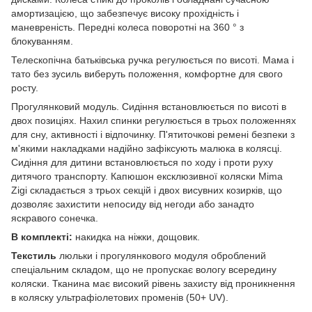
амортизацією, що забезпечує високу прохідність і
маневреність. Передні колеса поворотні на 360 ° з
блокуванням.
Телескопічна батьківська ручка регулюється по висоті. Мама і
тато без зусиль виберуть положення, комфортне для свого
росту.
Прогулянковий модуль. Сидіння встановлюється по висоті в
двох позиціях. Нахил спинки регулюється в трьох положеннях
для сну, активності і відпочинку. П'ятиточкові ремені безпеки з
м'якими накладками надійно зафіксують малюка в колясці.
Сидіння для дитини встановлюється по ходу і проти руху
дитячого транспорту. Капюшон ексклюзивної коляски Mima
Zigi складається з трьох секцій і двох висувних козирків, що
дозволяє захистити непосиду від негоди або занадто
яскравого сонечка.
В комплекті:
накидка на ніжки, дощовик.
Текстиль
люльки і прогулянкового модуля оброблений
спеціальним складом, що не пропускає вологу всередину
коляски. Тканина має високий рівень захисту від проникнення
в коляску ультрафіолетових променів (50+ UV).