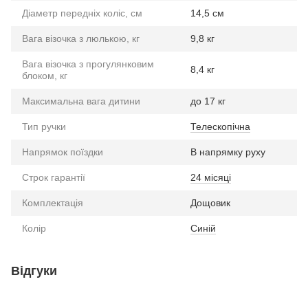
Діаметр передніх коліс, см
14,5 см
Вага візочка з люлькою, кг
9,8 кг
Вага візочка з прогулянковим
8,4 кг
блоком, кг
Максимальна вага дитини
до 17 кг
Тип ручки
Телескопічна
Напрямок поїздки
В напрямку руху
Строк гарантії
24 місяці
Комплектація
Дощовик
Колір
Синій
Відгуки