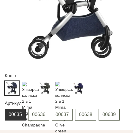
Колір
Артикул
00635
00636
00637
00638
00639