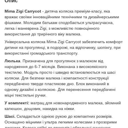
Опис
Mima Zigi Carrycot
- дитяча коляска преміум-класу, яка
вражає своїми інноваційними технічними та дизайнерськими
фішками. Молодим батькам сподобається ультрасучасна,
легка і маневрена Zigi, з можливістю повноцінного
використання до трирічного віку малюка.
Універсальна коляска Mima Zigi Carrycot забезпечить комфорт
дитини на прогулянці, в подорожі, на відпочинку, шопінгу, при
використанні громадського транспорту.
Люлька
. Призначена для прогулянок з малюком від
народження до 6-7 місяців. Виконана з високоякісного
текстилю. Модуль просто і швидко встановлюється на шасі
коляски. Для безпеки малюка і компактності конструкції
передбачено тверде пластикове дно. Блок виконаний в
одному дизайні з коляскою. Для перенесення передбачені
міцні текстильні ручки.
У комплекті:
матрац для новонародженого малюка, зйомний
капюшон, дощовик, накидка на ніжки.
Шасі.
Складається однією рукою до компактних розмірів.
Оснащено міцними і ультра легкими колесами з прозорими
дисками. Колеса стійкі до проколів і обладнані сучасною