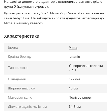
На шасі за допомогою адаптерів встановлюється автокрісло
групи 0 (купується окремо).
Купити дитячу коляску 2 в 1 Mima Zigi Carrycot ви зможете на
сайті babyhit.ua. Не забудьте вибрати додаткові аксесуари до
Mima в нашому каталозі.
Характеристики
Бренд
Mima
Країна бренду
Іспанія
Універсальні коляски
Тип коляски
2 в 1
Складання
Книжка
Ширина шасі, см
45 см
Матеріал коліс
Поліуретанові
Діаметр задніх коліс, см
14,5 см