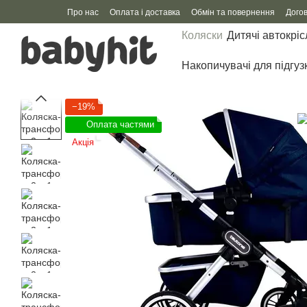
Перейти до основного контенту
Про нас
Оплата і доставка
Обмін та повернення
Дого
Коляски
Дитячі автокріс
Накопичувачі для підгуз
−19%
Оплата частями
Акція