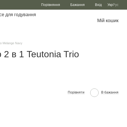
Порівняння
Бажання
Вхід
Укр
Рус
се для годування
Мій кошик
io Melange Navy
 в 1 Teutonia Trio
Порівняти
В бажання