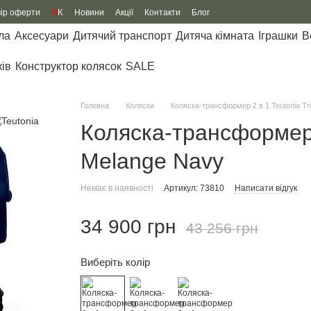
вір оферти
R
K
Новини
Акції
Контакти
Блог
ла
Аксесуари
Дитячий транспорт
Дитяча кімната
Іграшки
В
ків
Конструктор колясок
SALE
Головна
Коляски
Коляска-трансформер 2 в 1 Teutonia Tr
Коляска-трансформер 2
Melange Navy
Немає в наявності
Артикул: 73810
Написати відгук
34 900 грн
43 256 грн
Виберіть колір