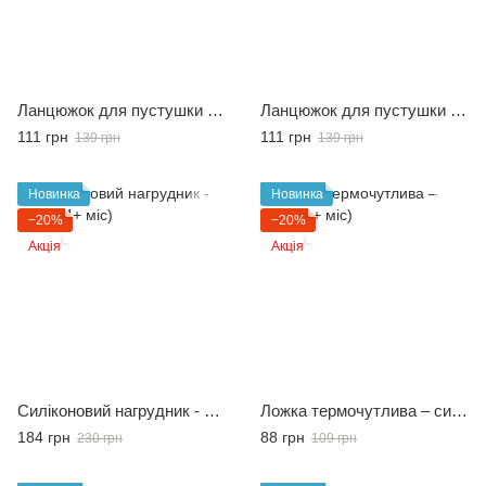
Ланцюжок для пустушки "Safari" (0+ міс)
Ланцюжок для пустушки "Transport" (0+ міс)
111 грн
111 грн
139 грн
139 грн
Новинка
Новинка
−20%
−20%
Акція
Акція
Силіконовий нагрудник - синій (4+ міс)
Ложка термочутлива – синя (4+ міс)
184 грн
88 грн
230 грн
109 грн