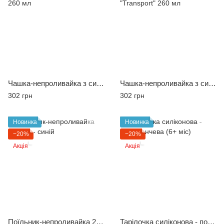
Чашка-непроливайка з силіконовим носиком "Safari" 260 мл
Чашка-непроливайка з силіконовим носиком "Transport" 260 мл
302 грн
302 грн
Новинка
Новинка
−20%
−20%
Акція
Акція
Поїльник-непроливайка 260 мл - синій
Тарілочка силіконова - помаранчева (6+ міс)