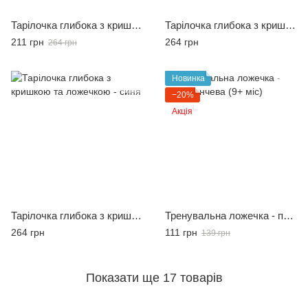
Тарілочка глибока з кришкою та ложечкою - рожева
Тарілочка глибока з кришкою та ложечкою - помаранчева
211 грн
264 грн
264 грн
Новинка
−20%
Акція
Тарілочка глибока з кришкою та ложечкою - синя
Тренувальна ложечка - помаранчева (9+ міс)
264 грн
111 грн
139 грн
Показати ще 17 товарів