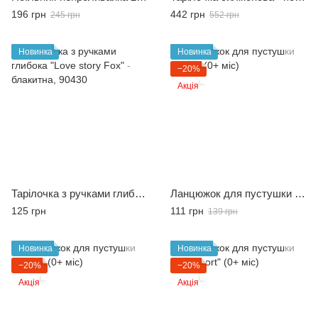
196 грн
442 грн
245 грн
552 грн
Новинка
Новинка
−20%
Акція
Тарілочка з ручками глибока "Love story Fox" - блакитна
Ланцюжок для пустушки "Flora" (0+ міс)
125 грн
111 грн
139 грн
Новинка
Новинка
−20%
−20%
Акція
Акція