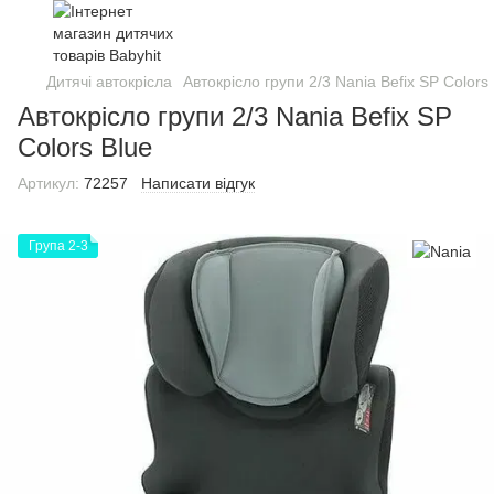
Дитячі автокрісла
Автокрісло групи 2/3 Nania Befix SP Colors
Автокрісло групи 2/3 Nania Befix SP
Colors Blue
Артикул:
72257
Написати відгук
Група 2-3