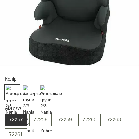
Колір
Артикул
72257
72258
72259
72260
72263
72261