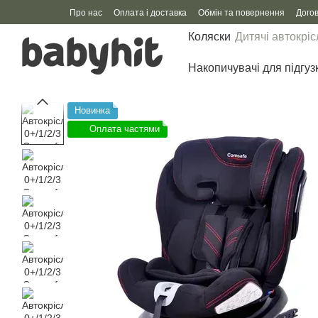
Перейти до основного контенту
Про нас
Оплата і доставка
Обмін та повернення
Дого
Коляски
Дитячі автокріс
Накопичувачі для підгуз
Новинка
Оплата частями