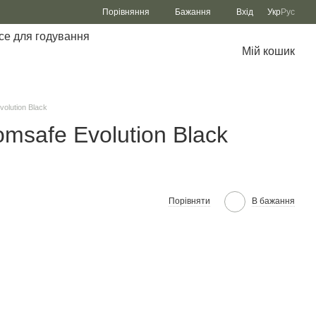
Порівняння
Бажання
Вхід
Укр
Рус
се для годування
Мій кошик
olution Black
omsafe Evolution Black
Порівняти
В бажання