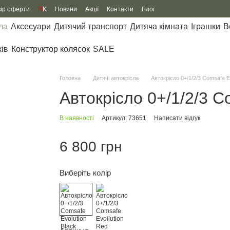
вір оферти
R
K
Новини
Акції
Контакти
Блог
ла
Аксесуари
Дитячий транспорт
Дитяча кімната
Іграшки
В
ків
Конструктор колясок
SALE
Головна
Дитячі автокрісла
Автокрісло 0+/1/2/3 Comsafe Ev
Автокрісло 0+/1/2/3 C
В наявності
Артикул: 73651
Написати відгук
6 800 грн
Виберіть колір