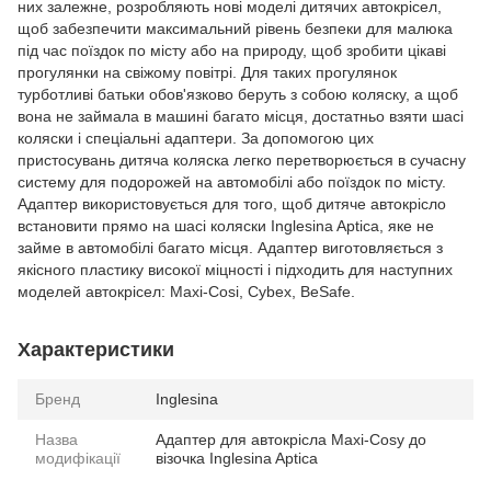
них залежне, розробляють нові моделі дитячих автокрісел,
щоб забезпечити максимальний рівень безпеки для малюка
під час поїздок по місту або на природу, щоб зробити цікаві
прогулянки на свіжому повітрі. Для таких прогулянок
турботливі батьки обов'язково беруть з собою коляску, а щоб
вона не займала в машині багато місця, достатньо взяти шасі
коляски і спеціальні адаптери. За допомогою цих
пристосувань дитяча коляска легко перетворюється в сучасну
систему для подорожей на автомобілі або поїздок по місту.
Адаптер використовується для того, щоб дитяче автокрісло
встановити прямо на шасі коляски Inglesina Aptica, яке не
займе в автомобілі багато місця. Адаптер виготовляється з
якісного пластику високої міцності і підходить для наступних
моделей автокрісел: Maxi-Cosi, Cybex, BeSafe.
Характеристики
Бренд
Inglesina
Назва
Адаптер для автокрісла Maxi-Cosy до
модифікації
візочка Inglesina Aptica