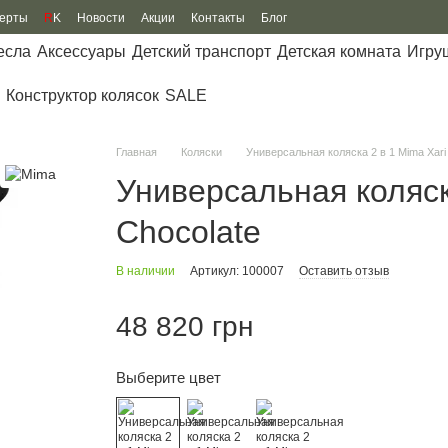
ферты
R
K
Новости
Акции
Контакты
Блог
есла
Аксессуары
Детский транспорт
Детская комната
Игру
Конструктор колясок
SALE
Главная
Коляски
Универсальная коляска 2 в 1 Mima Xari
Универсальная коляск
Chocolate
В наличии
Артикул: 100007
Оставить отзыв
48 820 грн
Выберите цвет