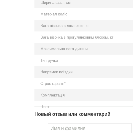
Ширина шасі, см
Матеріал коліс
Вага візочка з люлькою, кг
Вага візочка з прогулянковим блоком, кг
Максимальна вага дитини
Тип ручки
Напрямок поїздки
Строк гарантії
Комплектація
Цвет
Новый отзыв или комментарий