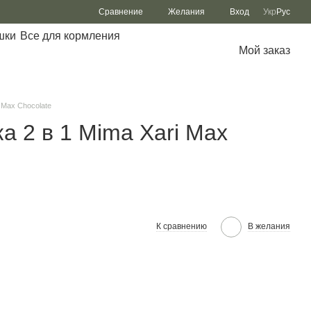
Сравнение
Желания
Вход
Укр
Рус
шки
Все для кормления
Мой заказ
 Max Chocolate
а 2 в 1 Mima Xari Max
К сравнению
В желания