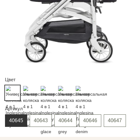
Цвет
Артикул
40645
40643
40644
40646
40647