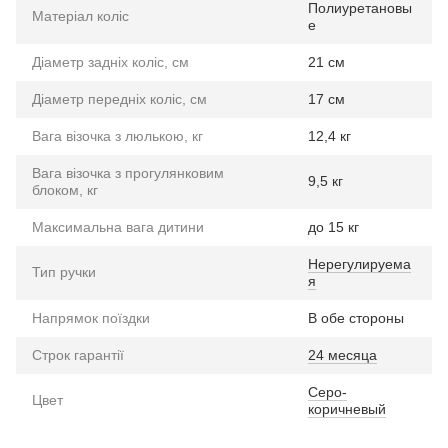
Полиуретановы
Матеріал коліс
е
Діаметр задніх коліс, см
21 см
Діаметр передніх коліс, см
17 см
Вага візочка з люлькою, кг
12,4 кг
Вага візочка з прогулянковим
9,5 кг
блоком, кг
Максимальна вага дитини
до 15 кг
Нерегулируема
Тип ручки
я
Напрямок поїздки
В обе стороны
Строк гарантії
24 месяца
Серо-
Цвет
коричневый