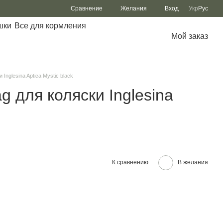
Сравнение
Желания
Вход
Укр
Рус
шки
Все для кормления
Мой заказ
Inglesina Aptica Mystic black
 для коляски Inglesina
К сравнению
В желания