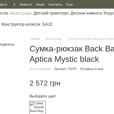
ферты
R
K
Новости
Акции
Контакты
Блог
есла
Аксессуары
Детский транспорт
Детская комната
Игру
Конструктор колясок
SALE
Главная
Аксессуары
Сумка-рюкзак Back Bag для коляски 
Сумка-рюкзак Back Bag
Aptica Mystic black
Нет в наличии
Артикул: 71076
Оставить отзыв
2 572 грн
Выберите цвет