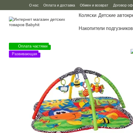
Перейти к основному контенту
О нас
Оплата и доставка
Обмен и возврат
Договор о
Коляски
Детские автокр
Накопители подгузников
Оплата частями
Развивающая