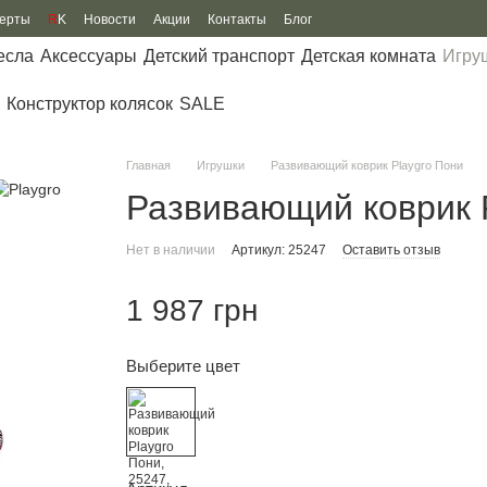
ферты
R
K
Новости
Акции
Контакты
Блог
есла
Аксессуары
Детский транспорт
Детская комната
Игру
Конструктор колясок
SALE
Главная
Игрушки
Развивающий коврик Playgro Пони
Развивающий коврик 
Нет в наличии
Артикул: 25247
Оставить отзыв
1 987 грн
Выберите цвет