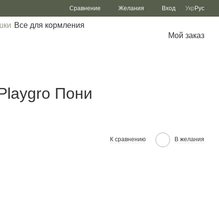
Сравнение
Желания
Вход
Укр
Рус
шки
Все для кормления
Мой заказ
Playgro Пони
К сравнению
В желания