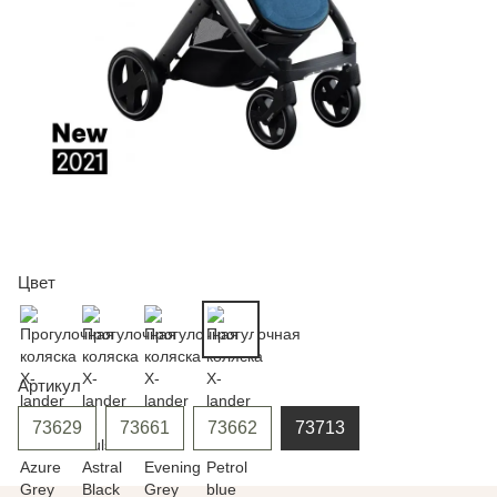
Цвет
Артикул
73629
73661
73662
73713