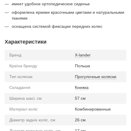
имеет удобное ортопедическое сиденье
оформлена яркими красочными цветами и натуральными
тканями
оснащена системой фиксации передних колес
Характеристики
Бренд
X-lander
Країна бренду
Польша
Тип коляски
Прогулочные коляски
Складання
Книжка
Ширина шасі, см
57 см
Матеріал коліс
Комбинированные
Діаметр задніх коліс, см
26 см
Діаметр передніх коліс, см
17 см