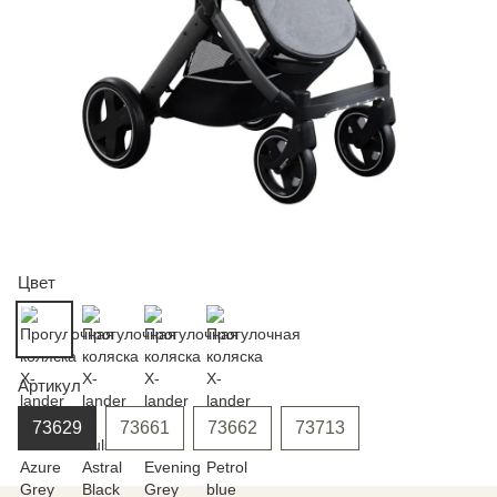
Цвет
Артикул
73629
73661
73662
73713