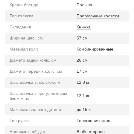
Країна бренду
Польша
Тип коляски
Прогулочные коляски
Складання
Книжка
Ширина шасі, см
57 см
Матеріал коліс
Комбинированные
Діаметр задніх коліс, см
26 см
Діаметр передніх коліс, см
17 см
Вага візочка з люлькою, кг
12,3 кг
Вага візочка з прогулянковим
12,1 кг
блоком, кг
Максимальна вага дитини
до 15 кг
Тип ручки
Телескопическая
Напрямок поїздки
В обе стороны