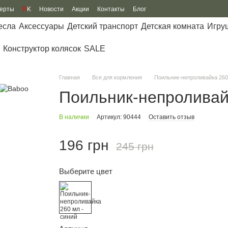
ферты
R
K
Новости
Акции
Контакты
Блог
есла
Аксессуары
Детский транспорт
Детская комната
Игру
Конструктор колясок
SALE
Главная
Все для кормления
Поильник-непроливайка 260
Поильник-непроливайк
В наличии
Артикул: 90444
Оставить отзыв
196 грн
245 грн
Выберите цвет