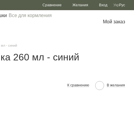
Сравнение
Желания
Вход
Укр
Рус
шки
Все для кормления
Мой заказ
 мл - синий
а 260 мл - синий
К сравнению
В желания