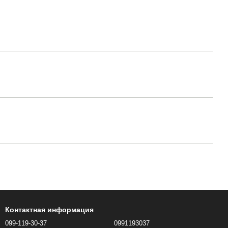
Контактная информация
099-119-30-37
0991193037