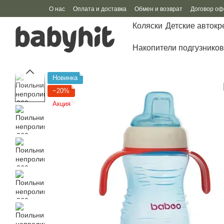
Перейти к основному контенту
О нас
Оплата и доставка
Обмен и возврат
Договор о
Коляски
Детские автокр
Накопители подгузников
Новинка
−20%
Акция