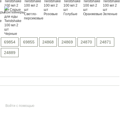
69854
69855
24868
24869
24870
24871
24889
Войти с помощью