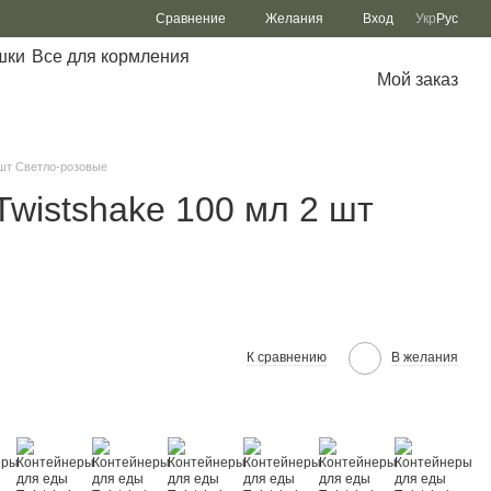
Сравнение
Желания
Вход
Укр
Рус
шки
Все для кормления
Мой заказ
 шт Светло-розовые
wistshake 100 мл 2 шт
К сравнению
В желания