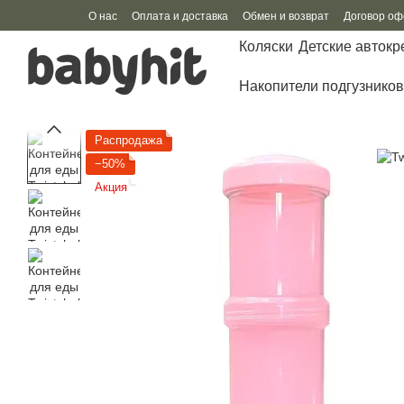
Перейти к основному контенту
О нас
Оплата и доставка
Обмен и возврат
Договор о
Коляски
Детские автокр
Накопители подгузников
Распродажа
−50%
Акция