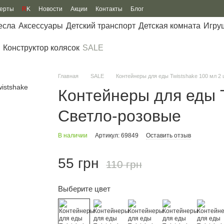
ферты
R
K
Новости
Акции
Контакты
Блог
есла
Аксессуары
Детский транспорт
Детская комната
Игру
Конструктор колясок
SALE
Главная
SALE
Контейнеры для еды Twistshake 100 мл 2
Контейнеры для еды T
Светло-розовые
В наличии
Артикул: 69849
Оставить отзыв
55 грн
110 грн
Выберите цвет