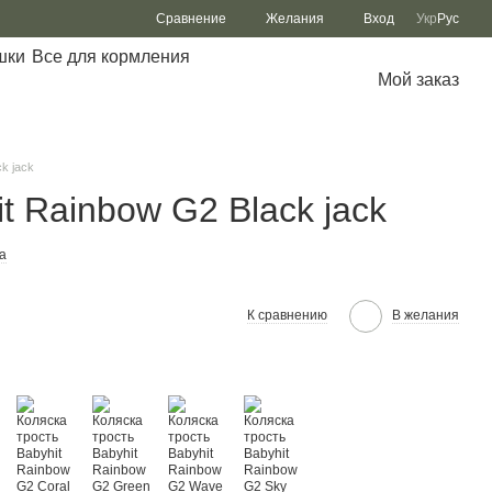
Сравнение
Желания
Вход
Укр
Рус
шки
Все для кормления
Мой заказ
k jack
t Rainbow G2 Black jack
а
К сравнению
В желания