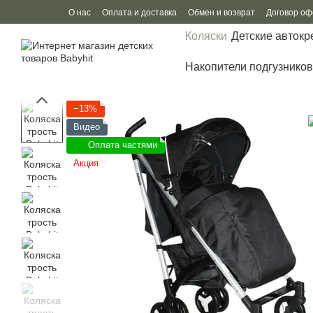
Перейти к основному контенту
О нас
Оплата и доставка
Обмен и возврат
Договор о
Коляски
Детские автокр
Накопители подгузников
−13%
Видео
Оплата частями
Акция