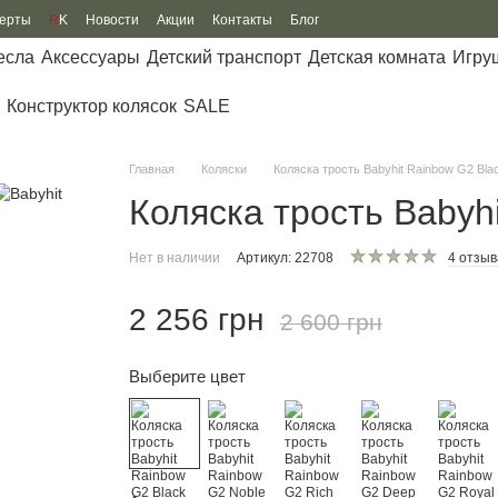
ферты
R
K
Новости
Акции
Контакты
Блог
есла
Аксессуары
Детский транспорт
Детская комната
Игру
Конструктор колясок
SALE
Главная
Коляски
Коляска трость Babyhit Rainbow G2 Blac
Коляска трость Babyhi
Нет в наличии
Артикул: 22708
4 отзыв
2 256 грн
2 600 грн
Выберите цвет