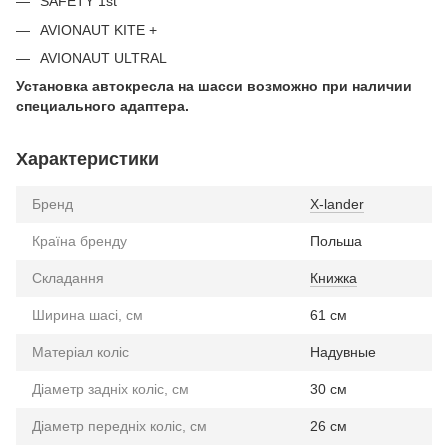
SAFETY 1st
AVIONAUT KITE +
AVIONAUT ULTRAL
Установка автокресла на шасси возможно при наличии
специального адаптера.
Характеристики
Бренд
X-lander
Країна бренду
Польша
Складання
Книжка
Ширина шасі, см
61 см
Матеріал коліс
Надувные
Діаметр задніх коліс, см
30 см
Діаметр передніх коліс, см
26 см