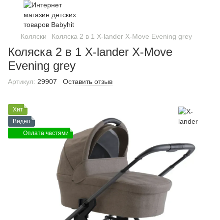
Коляски
Коляска 2 в 1 X-lander X-Move Evening grey
Коляска 2 в 1 X-lander X-Move
Evening grey
Артикул:
29907
Оставить отзыв
Хит
Видео
Оплата частями