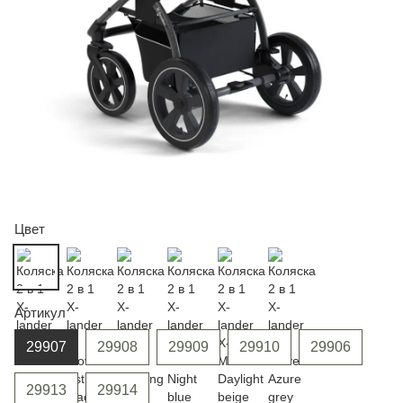
Цвет
Артикул
29907
29908
29909
29910
29906
29913
29914