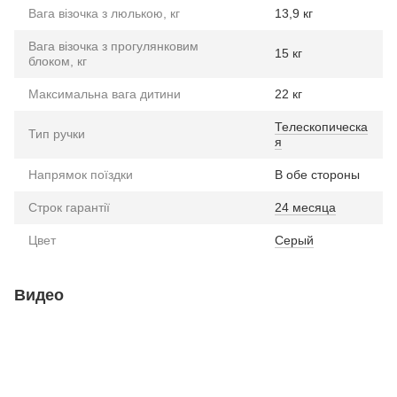
Вага візочка з люлькою, кг
13,9 кг
Вага візочка з прогулянковим
15 кг
блоком, кг
Максимальна вага дитини
22 кг
Телескопическа
Тип ручки
я
Напрямок поїздки
В обе стороны
Строк гарантії
24 месяца
Цвет
Серый
Видео