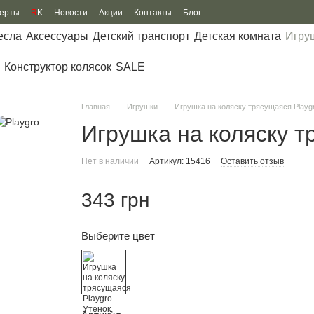
ферты
R
K
Новости
Акции
Контакты
Блог
есла
Аксессуары
Детский транспорт
Детская комната
Игру
Конструктор колясок
SALE
Главная
Игрушки
Игрушка на коляску трясущаяся Playg
Игрушка на коляску т
Нет в наличии
Артикул: 15416
Оставить отзыв
343 грн
Выберите цвет