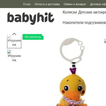
Перейти к основному контенту
О нас
Оплата и доставка
Обмен и возврат
Договор о
Коляски
Детские автокр
Накопители подгузников
На коляску