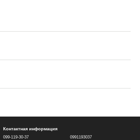
Контактная информация
099-119-30-37
0991193037