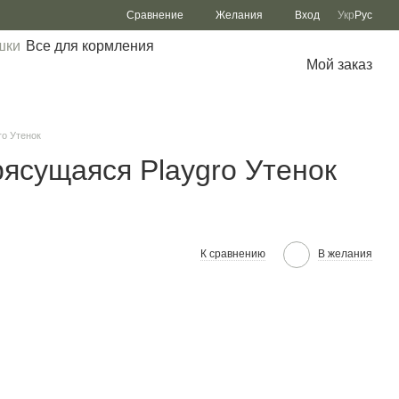
Сравнение
Желания
Вход
Укр
Рус
шки
Все для кормления
Мой заказ
ro Утенок
рясущаяся Playgro Утенок
К сравнению
В желания