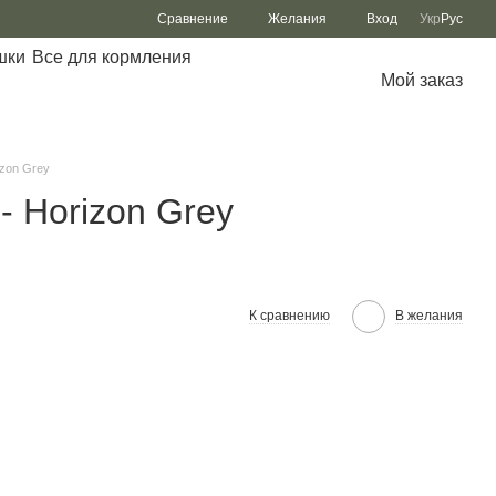
Сравнение
Желания
Вход
Укр
Рус
шки
Все для кормления
Мой заказ
izon Grey
- Horizon Grey
К сравнению
В желания