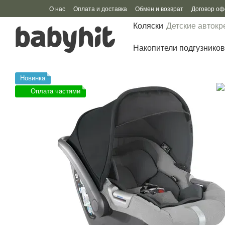
Перейти к основному контенту
О нас
Оплата и доставка
Обмен и возврат
Договор о
Коляски
Детские автокр
Накопители подгузников
Новинка
Оплата частями