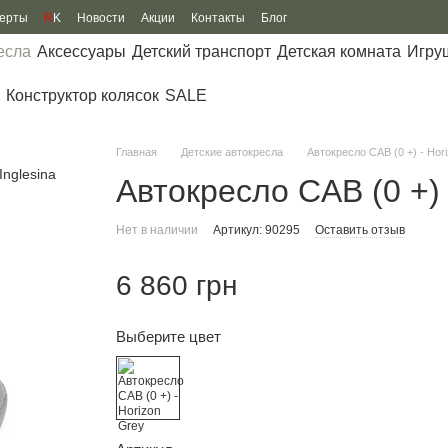
ферты
R
K
Новости
Акции
Контакты
Блог
есла
Аксессуары
Детский транспорт
Детская комната
Игру
Конструктор колясок
SALE
Главная
Детские автокресла
Автокресло CAB (0 +) - Hor
Автокресло CAB (0 +) 
Нет в наличии
Артикул: 90295
Оставить отзыв
6 860 грн
Выберите цвет