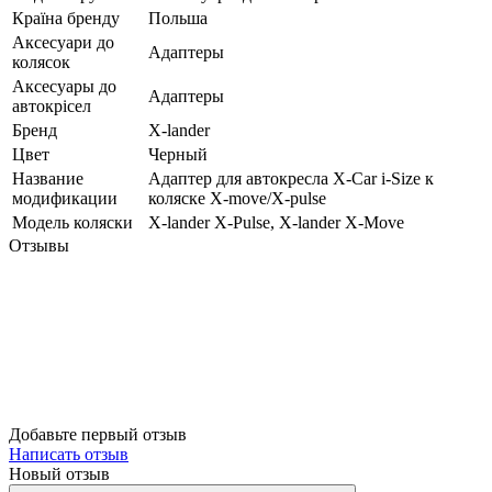
Країна бренду
Польша
Аксесуари до
Адаптеры
колясок
Аксесуары до
Адаптеры
автокрісел
Бренд
X-lander
Цвет
Черный
Название
Адаптер для автокресла X-Car i-Size к
модификации
коляске X-move/X-pulse
Модель коляски
X-lander X-Pulse, X-lander X-Move
Отзывы
Добавьте первый отзыв
Написать отзыв
Новый отзыв