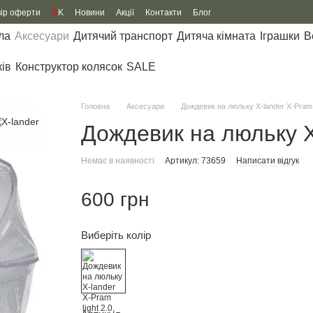
вір оферти
R
K
Новини
Акції
Контакти
Блог
ла
Аксесуари
Дитячий транспорт
Дитяча кімната
Іграшки
В
ків
Конструктор колясок
SALE
Головна
Аксесуари
Дождевик на люльку X-lander X-Pram l
Дождевик на люльку X-
Немає в наявності
Артикул: 73659
Написати відгук
600 грн
Виберіть колір