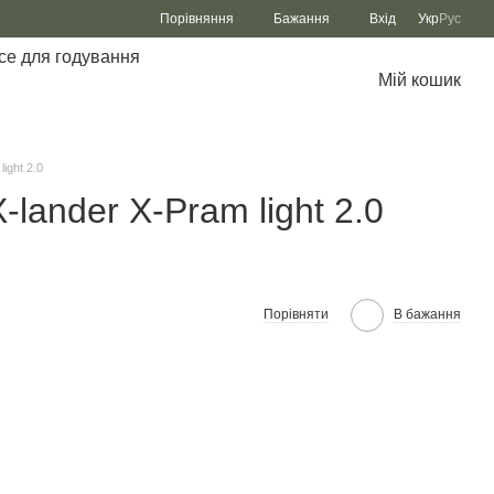
Порівняння
Бажання
Вхід
Укр
Рус
се для годування
Мій кошик
ight 2.0
lander X-Pram light 2.0
Порівняти
В бажання