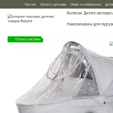
Перейти до основного контенту
Про нас
Оплата і доставка
Обмін та повернення
Дого
Коляски
Дитячі автокріс
Накопичувачі для підгуз
Оплата частями